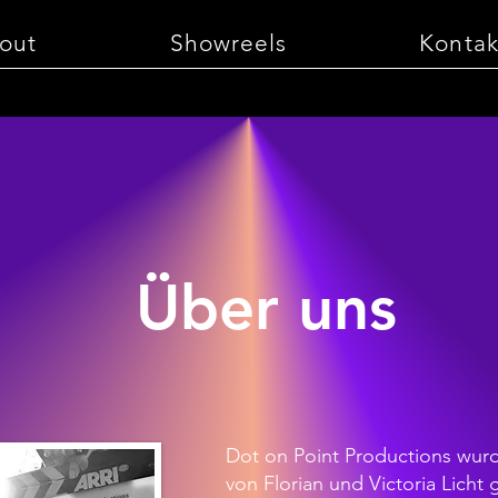
out
Showreels
Kontak
Über uns
Dot on Point Productions wur
von Florian und Victoria Licht