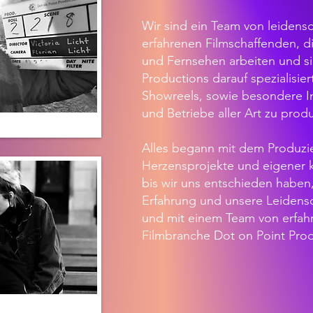
Wir sind ein Team von leidensc
erfahrenen Filmschaffenden, die
und Fernsehen arbeiten und si
Productions darauf spezialisie
Showreels, sowie besondere I
und Betriebe aller Art zu prod
Alles begann mit dem Produzie
Herzensprojekte und eigener k
bis wir uns entschieden haben,
Erfahrung und unsere Leiden
und mit einem Team von erfah
Filmbranche Dot on Point Pro