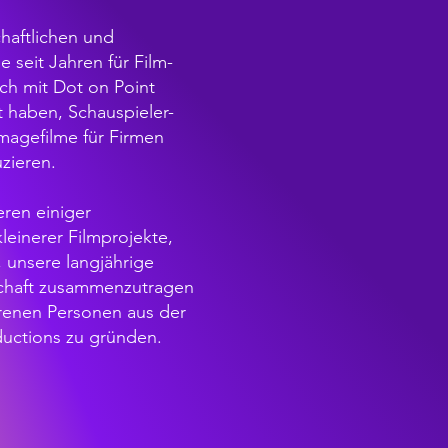
haftlichen und
 seit Jahren für Film-
ch mit Dot on Point
rt haben, Schauspieler-
magefilme für Firmen
uzieren.
ren einiger
leinerer Filmprojekte,
 unsere langjährige
schaft zusammenzutragen
renen Personen aus der
ductions zu gründen.